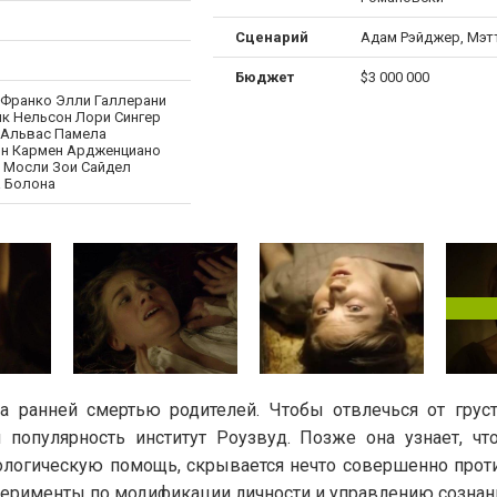
Сценарий
Адам Рэйджер, Мэт
Бюджет
$3 000 000
Франко Элли Галлерани
йк Нельсон Лори Сингер
 Альвас Памела
н Кармен Ардженциано
. Мосли Зои Сайдел
 Болона
на ранней смертью родителей. Чтобы отвлечься от грус
популярность институт Роузвуд. Позже она узнает, чт
логическую помощь, скрывается нечто совершенно прот
перименты по модификации личности и управлению сознан