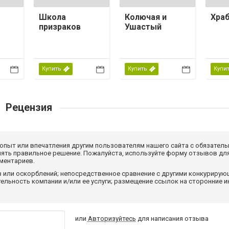
Школа
Колючая и
Хра
призраков
Ушастый
Купить
Купить
Купи
Рецензия
 опыт или впечатления другим пользователям нашего сайта с обязатель
нять правильное решение. Пожалуйста, используйте форму отзывов для
мментариев.
з или оскорблений; непосредственное сравнение с другими конкуриру
льность компании и/или ее услуги; размещение ссылок на сторонние и
или
Авторизуйтесь
для написания отзыва