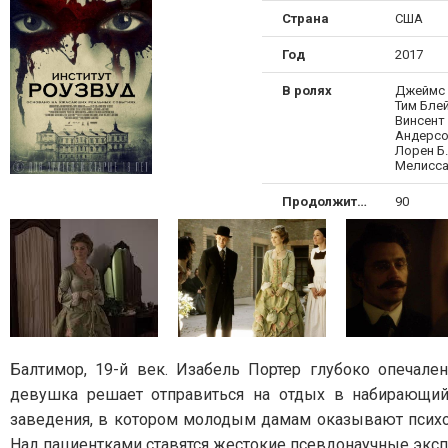
Страна
США
Год
2017
В ролях
Джеймс 
Тим Бле
Винсент
Андерсо
Лорен Б
Мелисса
Продолжительность
90
Балтимор, 19-й век. Изабель Портер глубоко опечале
девушка решает отправиться на отдых в набирающий 
заведения, в котором молодым дамам оказывают психо
Над пациентками ставятся жестокие псевдонаучные экс