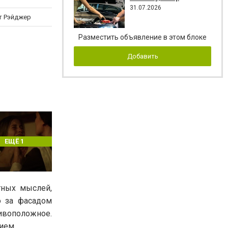
31.07.2026
т Рэйджер
Разместить объявление в этом блоке
Добавить
ЕЩЁ 1
тных мыслей,
о за фасадом
ивоположное.
ием.