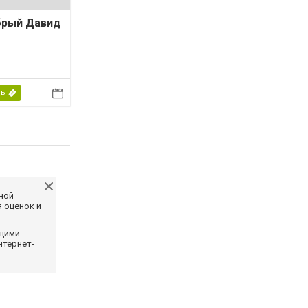
брый Давид
ть
ной
 оценок и
ющими
нтернет-