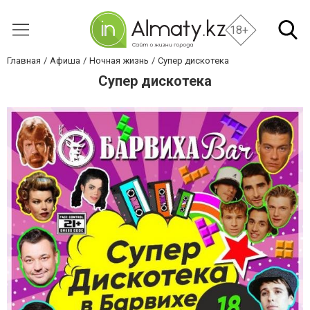
18+
Главная
Афиша
Ночная жизнь
Супер дискотека
Супер дискотека