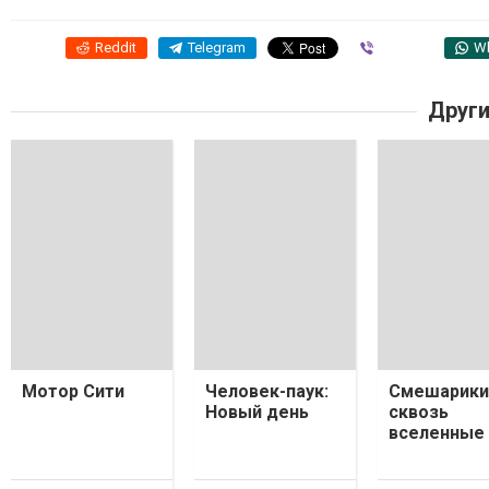
Reddit
Telegram
Viber
W
Други
Мотор Сити
Человек-паук:
Смешарики
Новый день
сквозь
вселенные