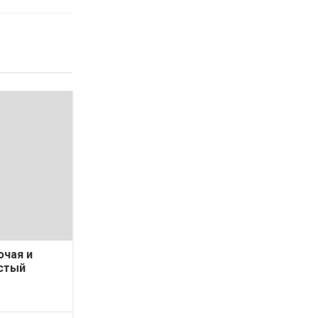
ючая и
стый