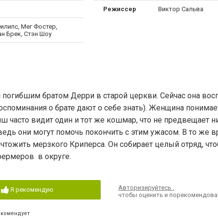
Режиссер
Виктор Сальва
илипс, Мег Фостер,
н Брек, Стэн Шоу
 погибшим братом Дерри в старой церкви. Сейчас она вос
споминания о брате дают о себе знать). Женщина понимает,
иш часто видит один и тот же кошмар, что не предвещает н
ведь они могут помочь покончить с этим ужасом. В то же 
ичтожить мерзкого Криперса. Он собирает целый отряд, чт
фермеров в округе.
Авторизируйтесь
,
Я рекомендую
чтобы оценить и порекомендова
екомендует