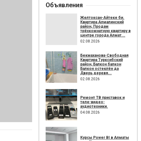
Объявления
Желтоксан-Айтеке би.
Квартира Алмалинский
район, Продам
трёхкомнатную квартиру в
центре города Алмат...
02.08.2026
Бекмаханова-Свободная
Квартира Турксибский
район, Балкон балкон
Балкон остеклён да
Дверь деревя...
02.08.2026
Ремонт ТВ приставок и
теле-видео-
аудиотехники.
04.08.2026
Курсы Power BI в Алматы