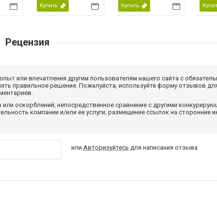
Купить
Купить
Купи
Рецензия
 опыт или впечатления другим пользователям нашего сайта с обязатель
нять правильное решение. Пожалуйста, используйте форму отзывов для
мментариев.
з или оскорблений; непосредственное сравнение с другими конкуриру
льность компании и/или ее услуги; размещение ссылок на сторонние и
или
Авторизуйтесь
для написания отзыва