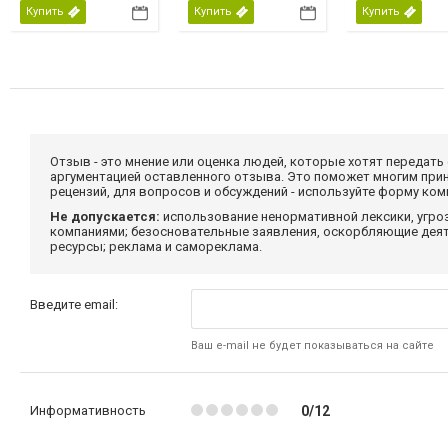
Купить
Купить
Купить
Отзыв - это мнение или оценка людей, которые хотят передать
аргументацией оставленного отзыва. Это поможет многим при
рецензий, для вопросов и обсуждений - используйте форму ко
Не допускается:
использование ненормативной лексики, угро
компаниями; безосновательные заявления, оскорбляющие деяте
ресурсы; реклама и самореклама.
Введите email:
Ваш e-mail не будет показываться на сайте
Информативность
0/12