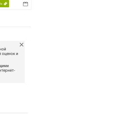
ть
ной
 оценок и
ющими
нтернет-