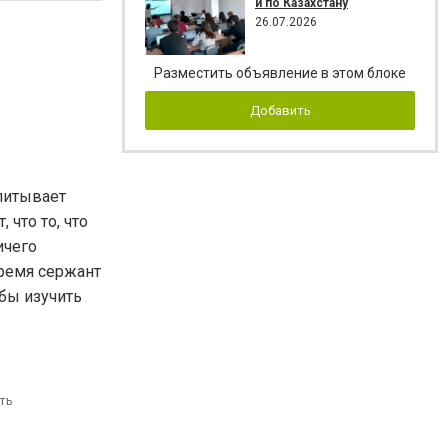
и по Казахстану
26.07.2026
Разместить объявление в этом блоке
Добавить
питывает
 что то, что
ичего
время сержант
обы изучить
ть