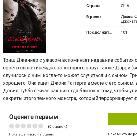
Страна
США
В ролях
Джина Ф
Джоната
Продолжительность
101
Триш Дженнер с ужасом вспоминает недавние события с
своего сына-тинейджера, которого зовут также Дэрри (во
случилось с ним, когда-то может случиться и с сыном. Тр
хорошего. Она ищет Джона Таггарта вместе с его сыном, 
Дэвид Туббс сейчас как никогда близок к тому, чтобы ун
секреты этого тёмного монстра, который терроризирует 
Оцените первым
(
0
оценок)
Пока никто не р
Пока еще никто не оценил