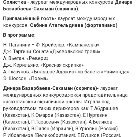
Солистка -
лауреат международных конкурсов
Динара
Базарбаева-Сахаман (скрипка).
Приглашённый
гость-
лауреат международных
конкурсов
Сабина Атагельдиева (фортепиано)
В программе
:
Н. Паганини
–
Ф. Крейслер. «Кампанелла»
Дж. Тартини. Соната «Дьявольские трели»
А. Вьетан. «Ревери»
Дж. Корильяно. «Красная скрипка»
А. Глазунов. «Большое Адажио» из балета «Раймонда»
Э. Шоссон. «Поэма»
Динара
Базарбаева-Сахаман (скрипка)-
лауреат
международных конкурсов,яркая представительница
казахстанской скрипичной школы. Играла под
руководством таких дирижеров как: Т.Абдрашев
(Казахстан), К.Омаров (Казахстан), Е.Нуртазин
(Казахстан), П.Тарасевич (Казахстан), А.Беляков
(Казахстан), В.Папян (Израиль), В.Урюпин (Россия),
Р.Ибрагимов (Великобритания), Е.Бушков (Россия),