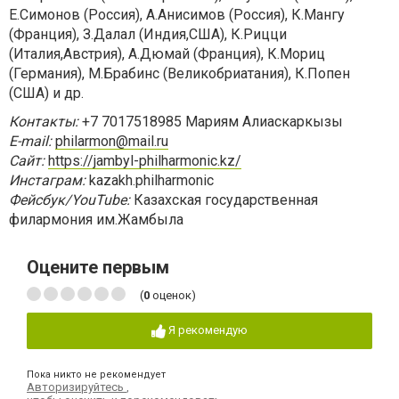
Е.Симонов (Россия), А.Анисимов (Россия), К.Мангу
(Франция), З.Далал (Индия,США), К.Рицци
(Италия,Австрия), А.Дюмай (Франция), К.Мориц
(Германия), М.Брабинс (Великобриатания), К.Попен
(США) и др.
Контакты:
+7 7017518985 Мариям Алиаскаркызы
E
-
mail
:
philarmon@mail.ru
Сайт:
https://jambyl-philharmonic.kz/
Инстаграм:
kazakh.philharmonic
Фейсбук/YouTube:
Казахская государственная
филармония им.Жамбыла
Оцените первым
(
0
оценок)
Я рекомендую
Пока никто не рекомендует
Авторизируйтесь
,