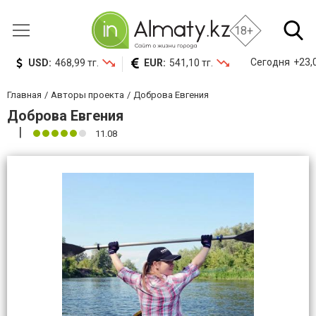
18+
Сегодня
+23,0
USD:
468,99 тг.
EUR:
541,10 тг.
Главная
Авторы проекта
Доброва Евгения
Доброва Евгения
11.08