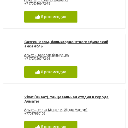
+7 (702)466-72-75
Я рекомендую
Сазген-сазы, фольклорно-этнографический
ансамбль
Алматы, Карасай батыра, 85
+7 (727)267-72-96
Я рекомендую
Vivat (Виват), танцевальная студия в городе
Алматы
Алматы, улица Масанчи, 23, (за Магнум)
+77017880105
Я рекомендую