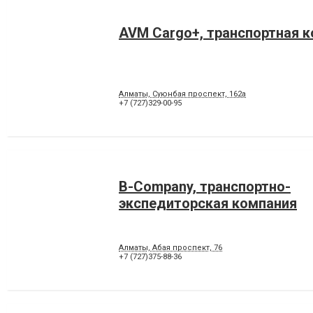
AVM Cargo+, транспортная 
Алматы, Суюнбая проспект, 162а
+7 (727)329-00-95
B-Company, транспортно-
экспедиторская компания
Алматы, Абая проспект, 76
+7 (727)375-88-36