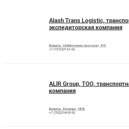
Alash Trans Logistic, трансп
экспедиторская компания
Алматы, Сейфуллина проспект, 410
+7 (727)221-61-65
ALIR Group, ТОО, транспортн
компания
Алматы, Кунаева, 181Б
+7 (702)218-55-55