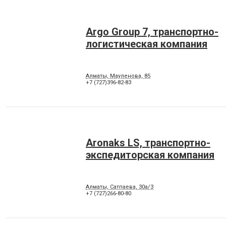
Argo Group 7, транспортно-
логистическая компания
Алматы, Мауленова, 85
+7 (727)396-82-83
Aronaks LS, транспортно-
экспедиторская компания
Алматы, Сатпаева, 30а/3
+7 (727)266-80-80