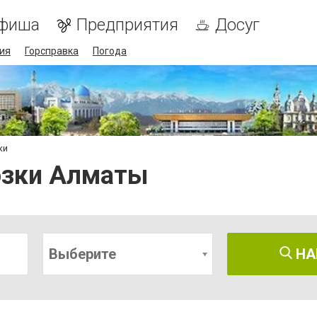
фиша
Предприятия
Досуг
ия
Горсправка
Погода
ки
озки Алматы
Выберите
НА