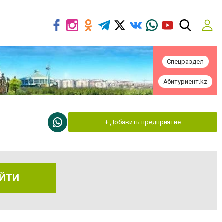
Спецраздел
Абитуриент.kz
+ Добавить предприятие
ЙТИ