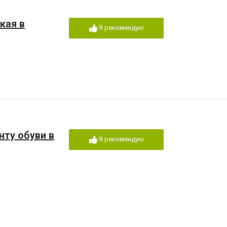
кая в
Я рекомендую
нту обуви в
Я рекомендую