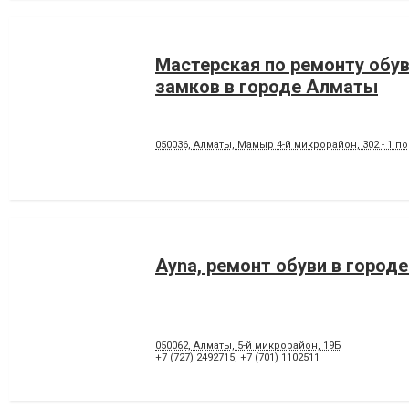
Мастерская по ремонту обув
замков в городе Алматы
050036, Алматы, Мамыр 4-й микрорайон, 302 - 1 
Ayna, ремонт обуви в город
050062, Алматы, 5-й микрорайон, 19Б
+7 (727) 2492715
,
+7 (701) 1102511