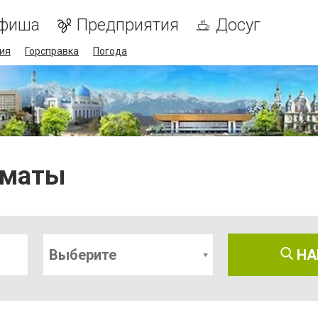
фиша
Предприятия
Досуг
ия
Горсправка
Погода
лматы
Выберите
НА