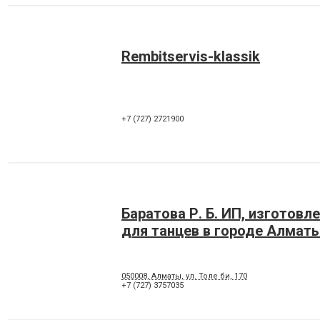
Rembitservis-klassik
+7 (727) 2721900
Баратова Р. Б. ИП, изготовл
для танцев в городе Алмат
050008, Алматы, ул. Толе би, 170
+7 (727) 3757035