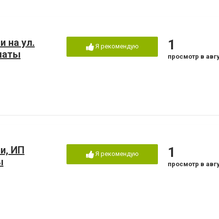
 на ул.
1
Я рекомендую
маты
просмотр в авг
и, ИП
1
Я рекомендую
ы
просмотр в авг