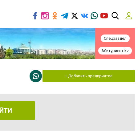
Спецраздел
Абитуриент.kz
+ Добавить предприятие
ЙТИ