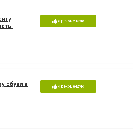
онту
Я рекомендую
маты
ту обуви в
Я рекомендую