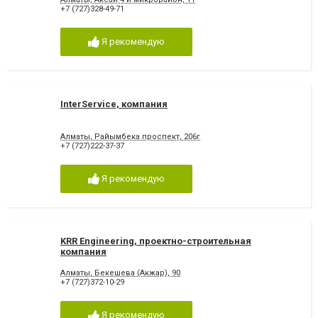
+7 (727)328-49-71
Я рекомендую
InterService, компания
Алматы, Райымбека проспект, 206г
+7 (727)222-37-37
Я рекомендую
KRR Engineering, проектно-строительная
компания
Алматы, Бекешева (Акжар), 90
+7 (727)372-10-29
Я рекомендую