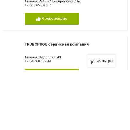
Алматы, Райымбека проспект, 167
+7 (727)279-49-57
Я рекомендую
TRUBOPROF, сервисная компания
Алматы, Фёдорова, 43
Фильтры
+7 (707)313-77-43
Я рекомендую
WarmHome, компания
Алматы, Толе би, 277
+7 (727)327-16-47