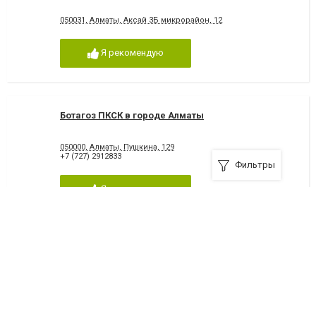
050031, Алматы, Аксай 3Б микрорайон, 12
Я рекомендую
Ботагоз ПКСК в городе Алматы
050000, Алматы, Пушкина, 129
+7 (727) 2912833
Фильтры
Я рекомендую
Мой дом КСК в городе Алматы
Алматы, ул. Тулебаева, 24
+7 (727) 2711616