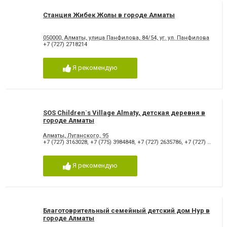
Станция Жибек Жолы в городе Алматы
050000, Алматы, улица Панфилова, 84/54, уг. ул. Панфилова
+7 (727) 2718214
Я рекомендую
SOS Children`s Village Almaty, детская деревня в
городе Алматы
Алматы, Луганского, 95
+7 (727) 3163028
,
+7 (775) 3984848
,
+7 (727) 2635786
,
+7 (727) 2635785
Я рекомендую
Благотоврительный семейный детский дом Нур в
городе Алматы