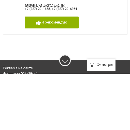
Алматы, ул. Бегалина, 82
+7 (727) 2911668
,
+7 (727) 2916984
Я рекомендую
Фильтры
Реклама на сайте
Франшиза "CitySites"
Авторы проекта
info@inalmaty.kz
Телефон: +7 (700) 978 78 35
О проекте