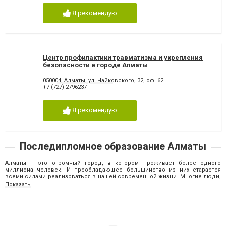
Я рекомендую
Центр профилактики травматизма и укрепления
безопасности в городе Алматы
050004, Алматы, ул. Чайковского, 32, оф. 62
+7 (727) 2796237
Я рекомендую
Последипломное образование Алматы
Алматы – это огромный город, в котором проживает более одного
миллиона человек. И преобладающее большинство из них старается
всеми силами реализоваться в нашей современной жизни. Многие люди,
которые уже успели получить достаточно хорошее рабочее место,
Показать
начинают задумываться о дополнительном образовании. Прежде всего
сюда относятся узкоспециализированные курсы, которые направлены на
предоставление учащимся навыков в определенной сферы
деятельности. Кроме того, можно отправиться на разнообразные
тренинги и семинары по овладению определенными познаниями в
области, помогающими развить собственные мечты, воплощая их в