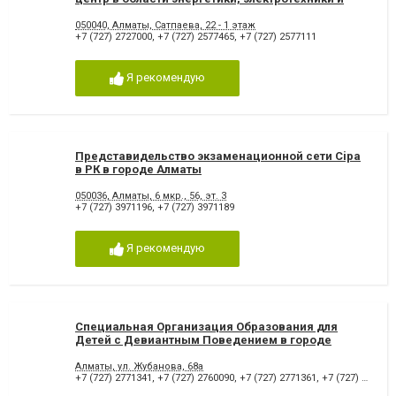
технического обслуживания
автоматизированных систем в городе Алматы
050040, Алматы, Сатпаева, 22 - 1 этаж
+7 (727) 2727000
,
+7 (727) 2577465
,
+7 (727) 2577111
Я рекомендую
Представидельство экзаменационной сети Cipa
в РК в городе Алматы
050036, Алматы, 6 мкр., 56, эт. 3
+7 (727) 3971196
,
+7 (727) 3971189
Я рекомендую
Специальная Организация Образования для
Детей с Девиантным Поведением в городе
Алматы
Алматы, ул. Жубанова, 68а
+7 (727) 2771341
,
+7 (727) 2760090
,
+7 (727) 2771361
,
+7 (727) 2770180