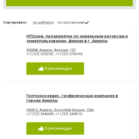
Сортировать:
по рейтингу
по просмотрам
НПЦзем, предприятие по земельным ресурсам и
землепользованию, филиал в г. Алматы
050008, Алматы, Ауэзова, 107
+7 (727) 3755707
,
+7 (727) 3754743
Я рекомендую
Геотехносервис, геофизическая компания в
городе Алматы
050012, Алматы, Богенбай батыра, 156а
+7 (727) 2446039
,
+7 (727) 2448176
Я рекомендую