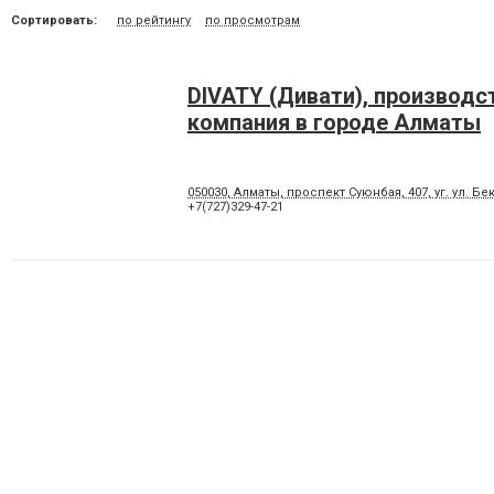
Сортировать:
по рейтингу
по просмотрам
DIVATY (Дивати), производс
компания в городе Алматы
050030, Алматы, проспект Суюнбая, 407, уг. ул. Б
+7(727)329-47-21