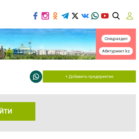
Спецраздел
Абитуриент.kz
+ Добавить предприятие
ЙТИ