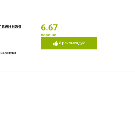
твенная
6.67
хорошо
Я рекомендую
екмаханова