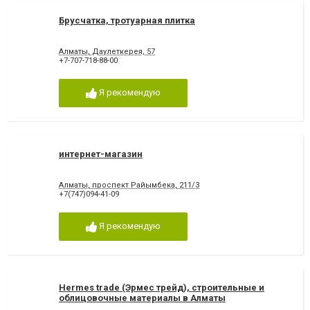
Брусчатка, тротуарная плитка
Алматы, Даулеткерея, 57
+7-707-718-88-00
Я рекомендую
интернет-магазин
Алматы, проспект Райымбека, 211/3
+7(747)094-41-09
Я рекомендую
Hermes trade (Эрмес трейд), строительные и
облицовочные материалы в Алматы