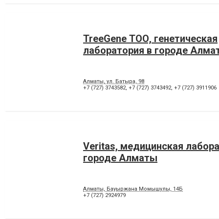
TreeGene ТОО, генетическая
лаборатория в городе Алма
Алматы, ул. Батыра, 98
+7 (727) 3743582
,
+7 (727) 3743492
,
+7 (727) 3911906
Veritas, медицинская лабор
городе Алматы
Алматы, Бауыржана Момышулы, 14Б
+7 (727) 2924979