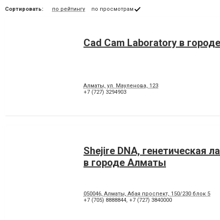
Сортировать:
по рейтингу
по просмотрам
Cad Cam Laboratory в город
Алматы, ул. Мауленова, 123
+7 (727) 3294903
Shejire DNA, генетическая л
в городе Алматы
050046, Алматы, Абая проспект, 150/230 блок 5
+7 (705) 8888844
,
+7 (727) 3840000