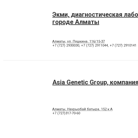
Экми, диагностическая лабо
городе Алматы
Алматы, ул. Пушкина, 116/15-37
+7 (727) 2930030
,
+7 (727) 2911044
,
+7 (727) 2910141
Asia Genetic Group, компани
Алматы, Наурызбай батыра, 152 к А
+7 (727)317-70-60