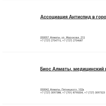
Ассоциация Антиспид в гор
050057, Алматы, ул. Жарокова, 215
+7 (727) 2754715
,
+7 (727) 2754687
Биос Алматы, медицинский 
050042, Алматы, Пятницкого, 102а
+7 (727) 3097388
,
+7 (701) 8795004
,
+7 (727) 3097323