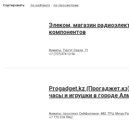
Сортировать:
по рейтингу
по просмотрам
Элеком, магазин радиоэлек
компонентов
Алматы, Тургут Озала, 71
+7 (727)374-12-56
Progadget.kz (Прогаджет.кз
часы и игрушки в городе А
Алматы, проспект Сейфуллина, 483, ТРЦ Mega Pa
+7 775 518 9962