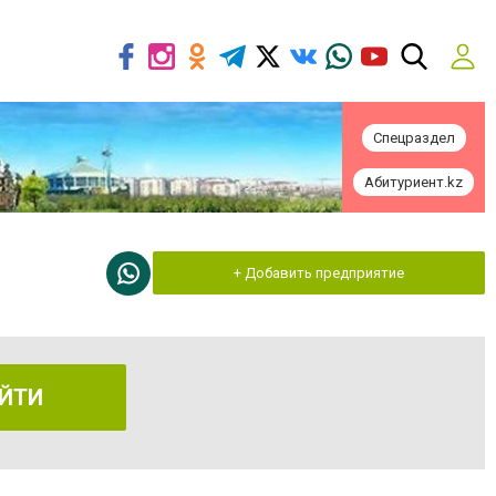
Спецраздел
Абитуриент.kz
+ Добавить предприятие
ЙТИ