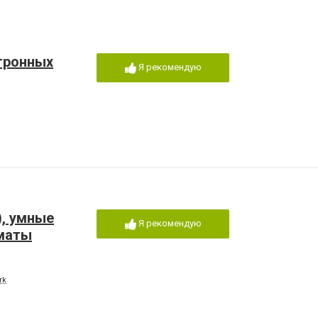
тронных
Я рекомендую
), умные
Я рекомендую
лматы
rk