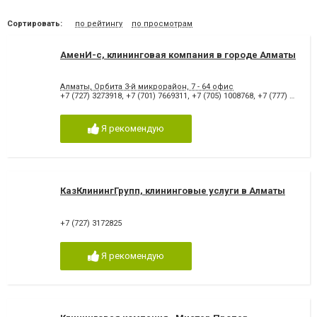
Сортировать:
по рейтингу
по просмотрам
АменИ-с, клининговая компания в городе Алматы
Алматы, Орбита 3-й микрорайон, 7 - 64 офис
+7 (727) 3273918
,
+7 (701) 7669311
,
+7 (705) 1008768
,
+7 (777) 5602002
Я рекомендую
КазКлинингГрупп, клининговые услуги в Алматы
+7 (727) 3172825
Я рекомендую