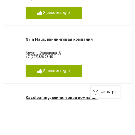
Я рекомендую
Grin Haus, клининговая компания
Алматы, Жарокова, 5
+7 (727)328-28-45
Я рекомендую
Фильтры
Kazcleaning, клининговая компания
Алматы, Зелёный переулок, 34
+7 (727)329-45-72
Я рекомендую