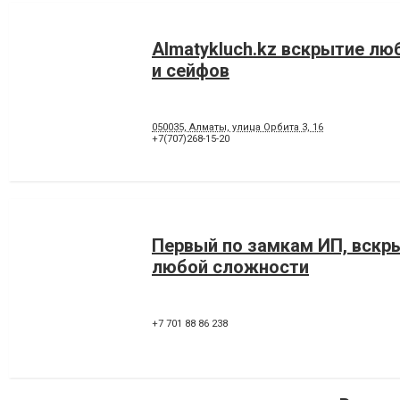
Almatykluch.kz вскрытие л
и сейфов
050035, Алматы, улица Орбита 3, 16
+7(707)268-15-20
Первый по замкам ИП, вскр
любой сложности
+7 701 88 86 238