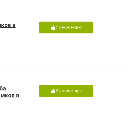
мков в
Я рекомендую
ба
Я рекомендую
амков в