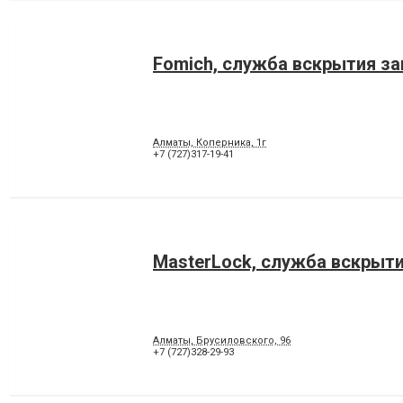
Fomich, служба вскрытия з
Алматы, Коперника, 1г
+7 (727)317-19-41
MasterLock, служба вскрыт
Алматы, Брусиловского, 96
+7 (727)328-29-93