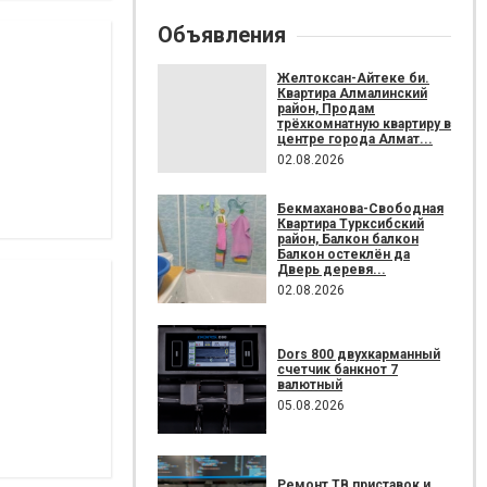
Объявления
Желтоксан-Айтеке би.
Квартира Алмалинский
район, Продам
трёхкомнатную квартиру в
центре города Алмат...
02.08.2026
Бекмаханова-Свободная
Квартира Турксибский
район, Балкон балкон
Балкон остеклён да
Дверь деревя...
02.08.2026
Dors 800 двухкарманный
счетчик банкнот 7
валютный
05.08.2026
Ремонт ТВ приставок и