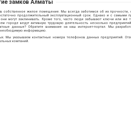
ие замков Алматы
 в собственное жилое помещение. Мы всегда заботимся об их прочности, 
остаточно продолжительный эксплуатационный срок. Однако и с самыми 
 они могут заклинивать. Кроме того, часто люди забывают ключи или же т
шем городе ведут активную трудовую деятельность несколько предприятий
актные данные? Обратите внимание на наш интернет-портал. Мы разрабо
сю необходимую информацию.
ных. Мы указываем контактные номера телефонов данных предприятий. О
альных компаний.