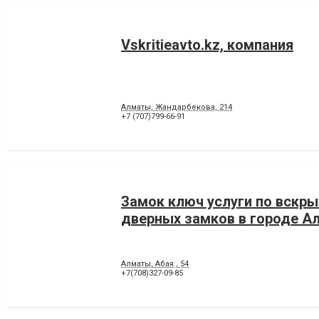
Vskritieavto.kz, компания
Алматы, Жандарбекова, 214
+7 (707)799-66-91
Замок ключ услуги по вскр
дверных замков в городе А
Алматы, Абая , 54
+7(708)327-09-85