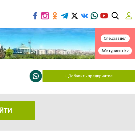
Спецраздел
Абитуриент.kz
+ Добавить предприятие
ЙТИ