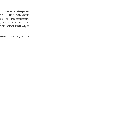
старясь выбирать
прочными замками
еряют их совсем.
, которые готовы
тали специальную
тзывы предыдущих