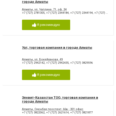
городе Алматы
Алматы, ул. Чаплина, 71, оф. 34
+7 (727) 2781305
,
+7 (727) 2344184
,
+7 (727) 2344194
,
+7 (727) 2344181
Я рекомендую
Уат, торговая компания в городе Алматы
Алматы, ул. Бокейханова, 49
+7 (727) 2942142
,
+7 (727) 2942435
,
+7 (727) 3829596
Я рекомендую
Элевит-Казахстан ТОО, торговая компания в
городе Алматы
Алматы, Суюнбая проспект, 66в - 301 офис
+7 (727) 3822062
,
+7 (727) 2621614
,
+7 (727) 3821877