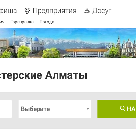
фиша
Предприятия
Досуг
ия
Горсправка
Погода
стерские Алматы
Выберите
НА