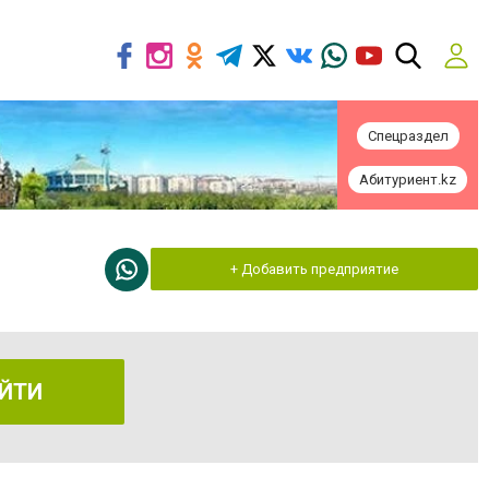
Спецраздел
Абитуриент.kz
+ Добавить предприятие
ЙТИ