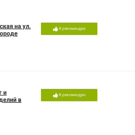
кая на ул.
Я рекомендую
городе
т и
Я рекомендую
делий в