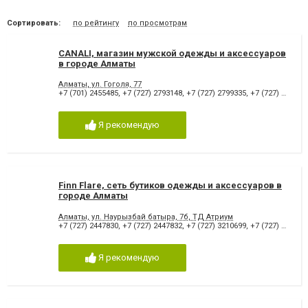
Сортировать:
по рейтингу
по просмотрам
CANALI, магазин мужской одежды и аксессуаров
в городе Алматы
Алматы, ул. Гоголя, 77
+7 (701) 2455485
,
+7 (727) 2793148
,
+7 (727) 2799335
,
+7 (727) 2731777
Я рекомендую
Finn Flare, сеть бутиков одежды и аксессуаров в
городе Алматы
Алматы, ул. Наурызбай батыра, 7б, ТД Атриум
+7 (727) 2447830
,
+7 (727) 2447832
,
+7 (727) 3210699
,
+7 (727) 3435065
Я рекомендую