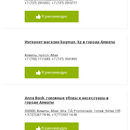
+7 (727) 2915551
,
+7 (727) 2914777
Я рекомендую
Интернет магазин bagman. kz в городе Алматы
Алматы, просп. Абая
+7 (705) 1111683
,
+7 (727) 3541855
Я рекомендую
Anna Bask, головные уборы и аксессуары в
городе Алматы
050000, Алматы, Абая, 44-а, ТД Promenade, 1этаж, бутик 139
+7(727)267-74-46
,
+7(771)551-14-36
Я рекомендую