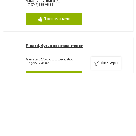
Алматы, Пушкина, 44
+7 (747)538-98-85
Я рекомендую
Picard, бутик кожгалантереи
Алматы, Абая проспект, 44а
Фильтры
+7 (727)270-07-38
Я рекомендую
Saffiano, бутик женской обуви и аксессуаров
Алматы, Жолдасбекова, 9а
+7 (747)188-86-86
Я рекомендую