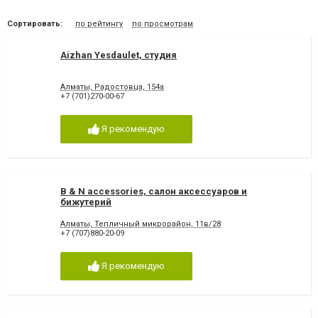
Сортировать:
по рейтингу
по просмотрам
Aizhan Yesdaulet, студия
Алматы, Радостовца, 154а
+7 (701)270-00-67
Я рекомендую
B & N accessories, салон аксессуаров и
бижутерий
Алматы, Тепличный микрорайон, 11в/28
+7 (707)880-20-09
Я рекомендую