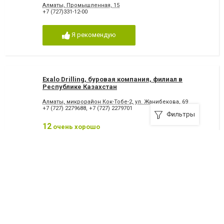
Алматы, Промышленная, 15
+7 (727)331-12-00
Я рекомендую
Exalo Drilling, буровая компания, филиал в
Республике Казахстан
Алматы, микрорайон Кок-Тобе-2, ул. Жанибекова, 69
+7 (727) 2279688
,
+7 (727) 2279701
Фильтры
12
очень хорошо
Я рекомендую
Getz pharma, фармацевтическая компания,
представительство в г. Алматы
050022, Алматы, Шевченко, 148 - 1 этаж
+7 (727) 3785374
,
+7 (727) 3785189
,
+7 (727) 3785478