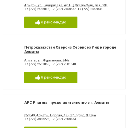
Алматы, ул. Тимирязева, 42, БЦ Экспо-Сити, пав. 23а
+7 (727) 2458816
,
+7 (727) 2458837
,
+7 (727) 2458836
Я рекомендую
Петроказахстан Оверсиз Сервисез Инк в городе
Алматы
Алматы, ул. Фурманова, 244a
+7 (727) 2581860
,
+7 (727) 2581848
Я рекомендую
APC Pharma, представительство в г. Алматы
050040, Алматы, Попова, 19 - 301 офис, 3 этаж
+7 (727) 3868225
,
+7 (727) 2608433