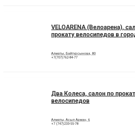
VELOARENA (Велоарена), сал
прокату велосипедов в гор
Алматы, Байтурсынова, 80
+7(707)762-84-77
Два Колеса, салон по прока
велосипедов
Алматы, Асыл Арман, 6
+7 (747)233-55-78