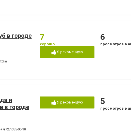
уб в городе
7
6
хорошо
просмотров в а
Я рекомендую
 этаж
нда и
5
Я рекомендую
в в городе
просмотров в а
,
+7(727)385-00-90