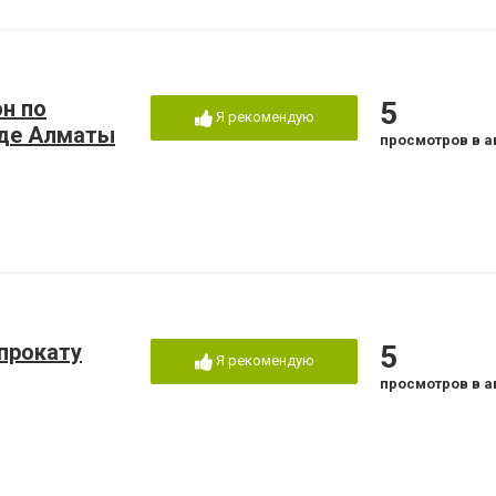
он по
5
Я рекомендую
оде Алматы
просмотров в а
 прокату
5
Я рекомендую
просмотров в а