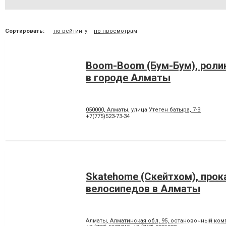
Сортировать:
по рейтингу
по просмотрам
Boom-Boom (Бум-Бум), роли
в городе Алматы
050000, Алматы, улица Утеген батыра, 7-В
+7(775)523-73-34
Skatehome (Скейтхом), прок
велосипедов в Алматы
Алматы, Алматинская обл, 95, остановочный ко