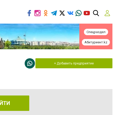
Спецраздел
Абитуриент.kz
+ Добавить предприятие
ЙТИ