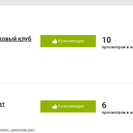
ковый клуб
10
Я рекомендую
просмотров в а
ат
6
Я рекомендую
просмотров в а
мплекс, напротив Центрального бассейна