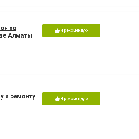
он по
Я рекомендую
оде Алматы
ту и ремонту
Я рекомендую