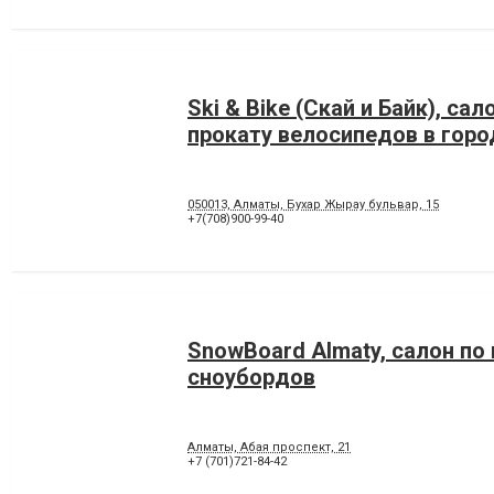
Ski & Bike (Скай и Байк), сал
прокату велосипедов в гор
050013, Алматы, Бухар Жырау бульвар, 15
+7(708)900-99-40
SnowBoard Almaty, салон по
сноубордов
Алматы, Абая проспект, 21
+7 (701)721-84-42