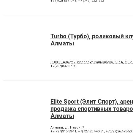
+7 (702) 5171745
,
+7 (747) 2221922
Turbo (Турбо), роликовый кл
Алматы
050000, Алматы, проспект Райымбека, 507-А, /1, 2
+7(707)832-57-99
Elite Sport (Элит Спорт), аре
продажа спортивных товаро
Алматы
Алматы, ул. Навои, 7
+7(727)315-33-11
,
+7(727)267-40-81
,
+7(727)267-73-50