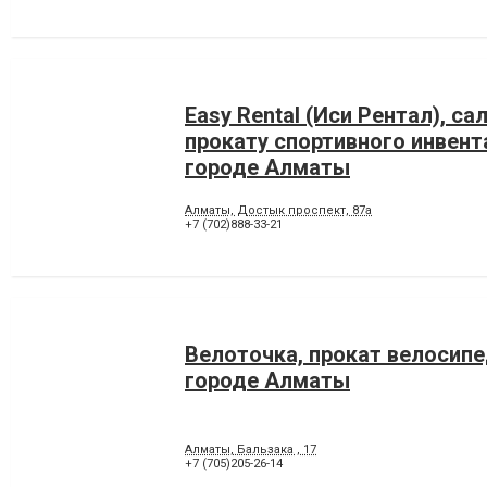
Easy Rental (Иси Рентал), са
прокату спортивного инвент
городе Алматы
Алматы, Достык проспект, 87а
+7 (702)888-33-21
Велоточка, прокат велосипе
городе Алматы
Алматы, Бальзака , 17
+7 (705)205-26-14