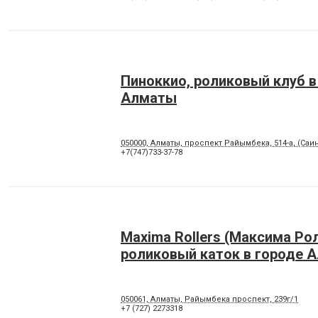
Пиноккио, роликовый клуб в
Алматы
050000, Алматы, проспект Райымбека, 514-а, (Са
+7(747)733-37-78
Maxima Rollers (Максима Рол
роликовый каток в городе 
050061, Алматы, Райымбека проспект, 239г/1
+7 (727) 2273318