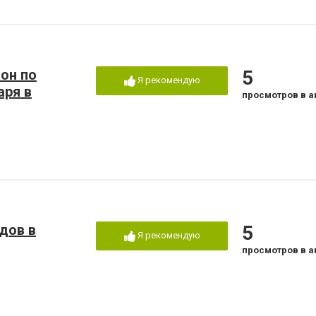
лон по
5
Я рекомендую
аря в
просмотров в а
дов в
5
Я рекомендую
просмотров в а