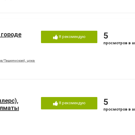
 городе
5
Я рекомендую
просмотров в а
ина/Ташкенская), цокальный этаж
лерс),
5
Я рекомендую
Алматы
просмотров в а