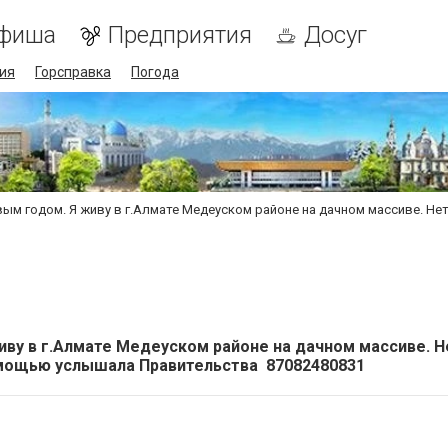
фиша
Предприятия
Досуг
ия
Горсправка
Погода
вым годом. Я живу в г.Алмате Медеуском районе на дачном массиве. 
иву в г.Алмате Медеуском районе на дачном массиве. Н
омощью услышала Правительства 87082480831