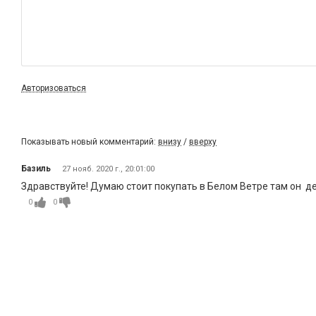
Авторизоваться
Показывать новый комментарий:
внизу
/
вверху
Базиль
27 нояб. 2020 г., 20:01:00
Здравствуйте! Думаю стоит покупать в Белом Ветре там он д
0
0