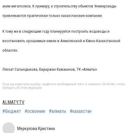
аким мегаполиса. К примеру, к строительству объектов Универсиады
привлекаются практически только казахстанские компании.
К тому же в следующем году планируется построить водоводы и
восстановить орошаемые земли в Алматинской и Южно-Казахстанской
областях.
Ляззат Сагындыкова, Бауыржан Кажаканов, ТК «Алматы»
Если вы заметили ошибку, выделите необходимый текст и нажмите Ctrl+Enter, чтобы
сообщить об этом редакции
ALMATY.TV
#бюджет
#освоение
#алматы
#казахстан
Меркулова Кристина