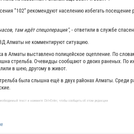
сения "102" рекомендуют населению избегать посещение 
часов, там идёт спецоперация"
, - ответили в службе спасен
ВД Алматы не комментируют ситуацию.
ка в Алматы выставлено полицейское оцепление. По слов
ышна стрельба. Очевидцы сообщают о двоих раненых. По их
лили в шею, другому в живот.
стрельба была слышна ещё в двух районах Алматы. Среди р
ские.
еобходимый текст и нажмите Ctrl+Enter, чтобы сообщить об этом редакции
ые