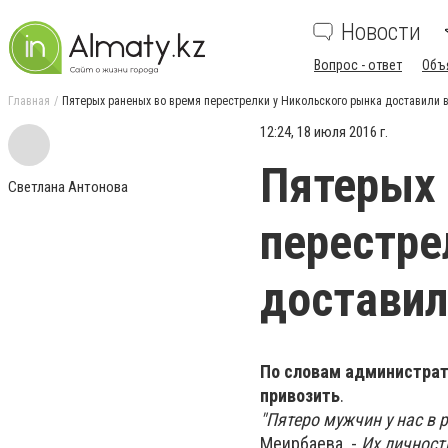
Новости
Вопрос - ответ
Объ
Главная
Пятерых раненых во время перестрелки у Никольского рынка доставили 
12:24, 18 июля 2016 г.
Пятерых 
Светлана Антонова
перестре
доставил
По словам администра
привозить
.
"Пятеро мужчин у нас в
Меирбаева. -
Их личност