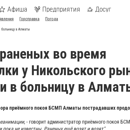
Афиша
Предприятия
Досуг
явления
Горсправка
Погода
в больницу в Алматы
раненых во время
лки у Никольского ры
и в больницу в Алмат
тора приёмного покоя БСМП Алматы пострадавших прод
 реанимации
, - говорит администратор приёмного покоя БС
и пока не известны. Раненых ещё возят и возят".