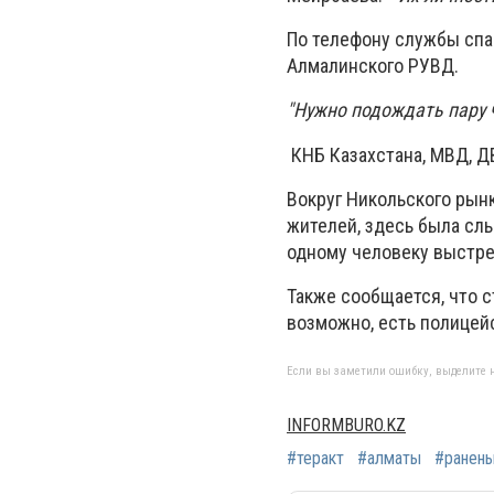
По телефону службы спа
Алмалинского РУВД.
"Нужно подождать пару 
КНБ Казахстана, МВД, Д
Вокруг Никольского рын
жителей, здесь была сл
одному человеку выстре
Также сообщается, что 
возможно, есть полицей
Если вы заметили ошибку, выделите н
INFORMBURO.KZ
#теракт
#алматы
#ранен