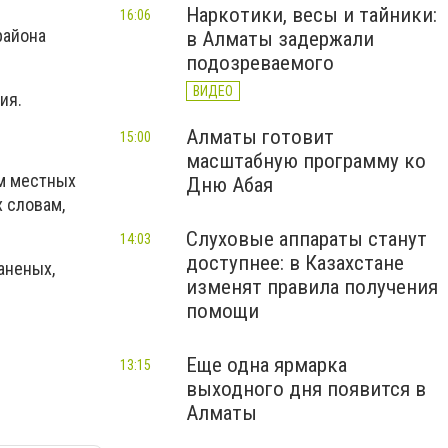
Наркотики, весы и тайники:
16:06
района
в Алматы задержали
подозреваемого
ВИДЕО
ия.
Алматы готовит
15:00
масштабную программу ко
ам местных
Дню Абая
 словам,
Слуховые аппараты станут
14:03
доступнее: в Казахстане
аненых,
изменят правила получения
помощи
Еще одна ярмарка
13:15
выходного дня появится в
Алматы