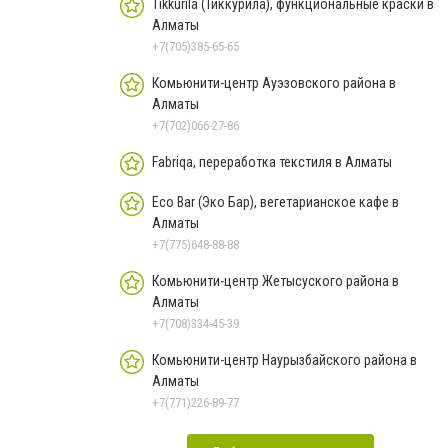
Tikkurila (Тиккурила), функциональные краски в
Алматы
+7(705)385-65-65
Комьюнити-центр Ауэзовского района в
Алматы
+7(702)066-27-86
Fabriqa, переработка текстиля в Алматы
Eco Bar (Эко Бар), вегетарианское кафе в
Алматы
+7(775)648-88-88
Комьюнити-центр Жетысуского района в
Алматы
+7(708)334-45-39
Комьюнити-центр Наурызбайского района в
Алматы
+7(771)226-89-77