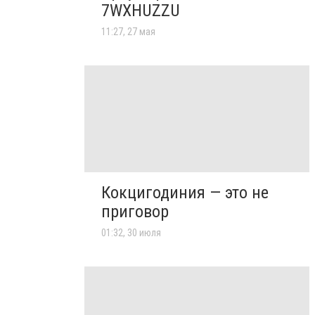
7WXHUZZU
11:27, 27 мая
Кокцигодиния — это не
приговор
01:32, 30 июля