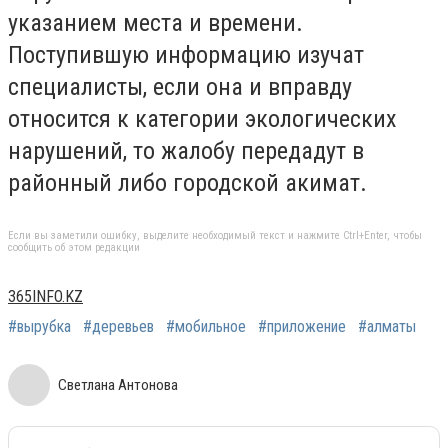
указанием места и времени.
Поступившую информацию изучат
специалисты, если она и вправду
относится к категории экологических
нарушений, то жалобу передадут в
районный либо городской акимат.
Если вы заметили ошибку, выделите необходимый текст и нажмите Ctrl+Enter, чтобы
сообщить об этом редакции
365INFO.KZ
#вырубка
#деревьев
#мобильное
#приложение
#алматы
Светлана Антонова