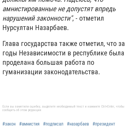
амнистированные не допустят впредь
нарушений законности"
, - отметил
Нурсултан Назарбаев.
Глава государства также отметил, что за
годы Независимости в республике была
проделана большая работа по
гуманизации законодательства.
Если вы заметили ошибку, выделите необходимый текст и нажмите Ctrl+Enter, чтобы
сообщить об этом редакции
#закон
#амнистия
#подписал
#назарбаев
#президент