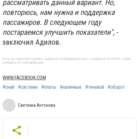
рассматривать данный вариант. Но,
повторюсь, нам нужна и поддержка
пассажиров. В следующем году
постараемся улучшить показатели",
-
заключил Адилов.
Если вы заметили ошибку, выделите необходимый текст и нажмите Ctrl+Enter, чтобы
сообщить об этом редакции
WWW.FACEBOOK.COM
#онай
#система
#платы
#наличные
#теневой
#оборот
Светлана Антонова