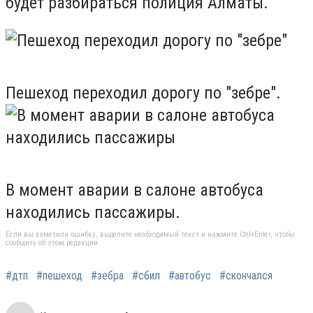
будет разбираться полиция Алматы.
Пешеход переходил дорогу по "зебре".
В момент аварии в салоне автобуса
находились пассажиры.
Если вы заметили ошибку, выделите необходимый текст и нажмите Ctrl+Enter, чтобы
сообщить об этом редакции
#дтп
#пешеход
#зебра
#сбил
#автобус
#скончался