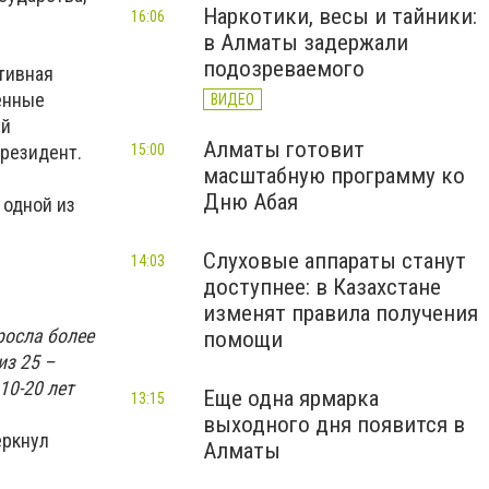
Наркотики, весы и тайники:
16:06
в Алматы задержали
подозреваемого
тивная
енные
ВИДЕО
ый
Алматы готовит
президент.
15:00
масштабную программу ко
Дню Абая
 одной из
Слуховые аппараты станут
14:03
доступнее: в Казахстане
изменят правила получения
росла более
помощи
из 25 –
10-20 лет
Еще одна ярмарка
13:15
выходного дня появится в
еркнул
Алматы