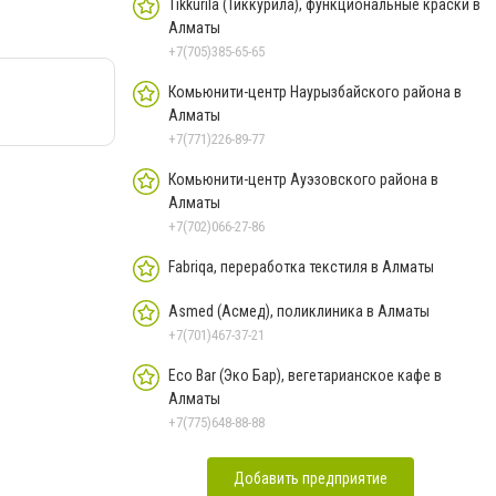
Tikkurila (Тиккурила), функциональные краски в
Алматы
+7(705)385-65-65
Комьюнити-центр Наурызбайского района в
Алматы
+7(771)226-89-77
Комьюнити-центр Ауэзовского района в
Алматы
+7(702)066-27-86
Fabriqa, переработка текстиля в Алматы
Asmed (Асмед), поликлиника в Алматы
+7(701)467-37-21
Eco Bar (Эко Бар), вегетарианское кафе в
Алматы
+7(775)648-88-88
Добавить предприятие