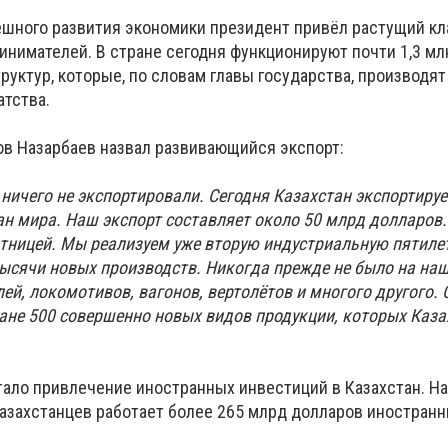
ешного развития экономики президент привёл растущий кл
инимателей. В стране сегодня функционируют почти 1,3 мл
уктур, которые, по словам главы государства, производят
атства.
ов Назарбаев назвал развивающийся экспорт:
 ничего не экспортировали. Сегодня Казахстан экспортируе
ан мира. Наш экспорт составляет около 50 млрд долларов
тницей. Мы реализуем уже вторую индустриальную пятилет
тысячи новых производств. Никогда прежде не было на на
й, локомотивов, вагонов, вертолётов и многого другого. 
ране 500 совершенно новых видов продукции, которых Каза
ало привлечение иностранных инвестиций в Казахстан. Н
 казахстанцев работает более 265 млрд долларов иностран