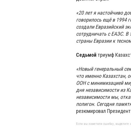
«20 лет я настойчиво до
говорилось ещё в 1994 г
создали Евразийский эк
сотрудничать с ЕАЭС. В 
страны Евразии к тесном
Седьмой
триумф Казахс
«Новый генеральный сек
что именно Казахстан, 
ООН с минимизацией мир
дня независимости из Ка
независимости мы, отка
полигон. Сегодня памятн
резюмировал Президент
Если вы заметили ошибку, выделите н