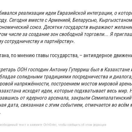
бивался реализации идеи Евразийской интеграции, о котор
оду. Сегодня вместе с Арменией, Беларусью, Кыргызстаном
ономический союз. Десятки государств выражают желани
том числе за создание зон свободной торговли... Я пригла
у сотрудничеству и партнёрству».
тана, по мнению главы государства, – антиядерное движен
ретарь ООН господин Антониу Гутерриш был в Казахстане и
обладая солидными традициями посредничества и диалога
овой напряжённости, построением мостов мировой арены
захстана исходят идеи, которые подхватывает весь мир. 
завшись от ядерного арсенала, закрыли Семипалатинский
ая дата, связанная с этим событием, отмечается во всём 
.
еобходимый текст и нажмите Ctrl+Enter, чтобы сообщить об этом редакции