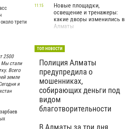
Новые площадки,
11:15
асс
освещение и тренажеры:
н
какие дворы изменились в
 около трети
Алматы
ТОП НОВОСТИ
т 2500
Полиция Алматы
. Мы стали
ку. Всего
предупредила о
шей земле
мошенниках,
Сегодня я
собирающих деньги под
хстан
видом
благотворительности
азарбаев
ных
В Алматы за три дня