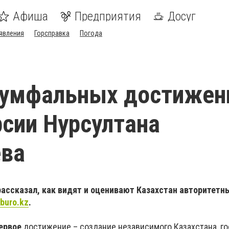
Афиша
Предприятия
Досуг
явления
Горсправка
Погода
иумфальных достижен
рсии Нурсултана
ева
рассказал, как видят и оценивают Казахстан авторитет
buro.kz
.
ервое
достижение – создание независимого Казахстана, го