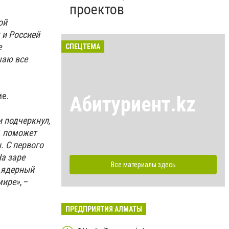
проектов
ой
 и Россией
е
СПЕЦТЕМА
шаю все
ие.
Абитуриент.kz
 подчеркнул,
, поможет
. С первого
На заре
Все материалы здесь
 ядерный
мире»
, –
ПРЕДПРИЯТИЯ АЛМАТЫ