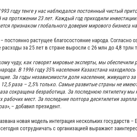
1993 году тенге у нас наблюдался постоянный чистый прит
 на протяжении 23 лет. Каждый год приходили инвестиции.
яется признаком глобального доверия мирового бизнеса н
 – постоянно растущее благосостояние народа. Согласно 
расходы за 25 лет в стране выросли с 26 млн до 4,8 трлн т
ому чуду, как говорят мировые эксперты, мы обеспечили 
арода. В 1996 году 35% населения Казахстана находилось 
ищие. За годы независимости доля населения, живущего за
 12,5 раза – 2,5% только. Самые развитые страны не имею
6 раза сокращена безработица. За последнюю пятилетку мы
х рабочих мест. За последние полтора десятилетия зарпла
раз»
, – добавил президент.
звана новая модель интеграция нескольких государств – 
о сегодня сотрудничать с организацией выражают заинтере