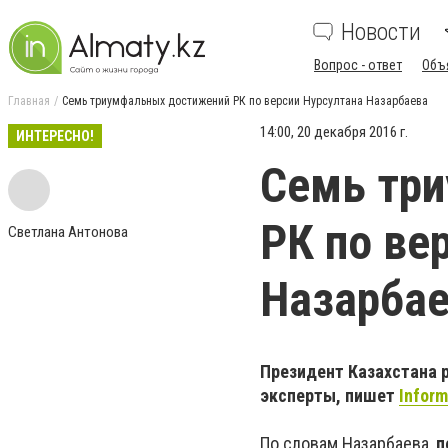
Новости
Вопрос - ответ
Объ
Главная
Семь триумфальных достижений РК по версии Нурсултана Назарбаева
14:00, 20 декабря 2016 г.
ИНТЕРЕСНО!
Семь тр
РК по ве
Светлана Антонова
Назарба
Президент Казахстана 
эксперты, пишет
Inform
По словам Назарбаева,
п