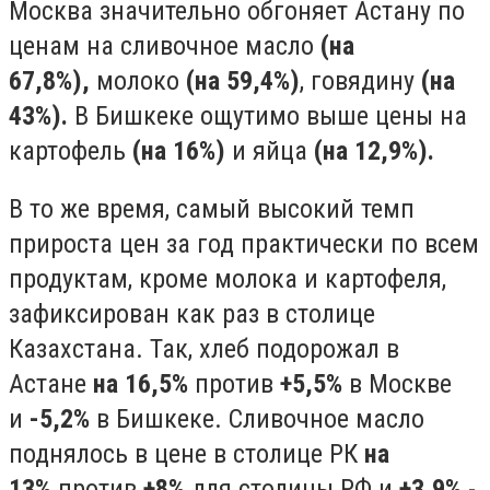
Москва значительно обгоняет Астану по
ценам на сливочное масло
(на
67,8%),
молоко
(на 59,4%)
, говядину
(на
43%).
В Бишкеке ощутимо выше цены на
картофель
(на 16%)
и яйца
(на 12,9%).
В то же время, самый высокий темп
прироста цен за год практически по всем
продуктам, кроме молока и картофеля,
зафиксирован как раз в столице
Казахстана. Так, хлеб подорожал в
Астане
на 16,5%
против
+5,5%
в Москве
и
-5,2%
в Бишкеке. Сливочное масло
поднялось в цене в столице РК
на
13%
против
+8%
для столицы РФ и
+3,9%
-