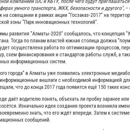
ной компанией IDC и КБТУ, после чего будут приглашаться
ферах умного транспорта, ЖКХ, безопасности и другого",
– 
 на совещании в рамках акции "Госзаказ-2017" на террито
кой зоны "Парк инновационных технологий".
ммы развития "Алматы-2020" сообщалось, что концепция "
отана. Тогда по планам властей южная столица должна "поум
 будет осуществлена работа по оптимизации процессов, пе
р, схем финансирования и стандартов работы служб, а та
нных информационных систем.
ного города" в Алматы уже появились электронные медиаб
 информационные аншлаги с необходимой информацией дл
бещали, что до конца 2017 года появится ещё 150 таких кон
де даёт водителю понять, объехать ли пробку заранее ил
сосётся. Изначально идея создания проекта возникла имен
воевременно знать, что его ждёт впереди. Затем к системе
мационных сообщений.