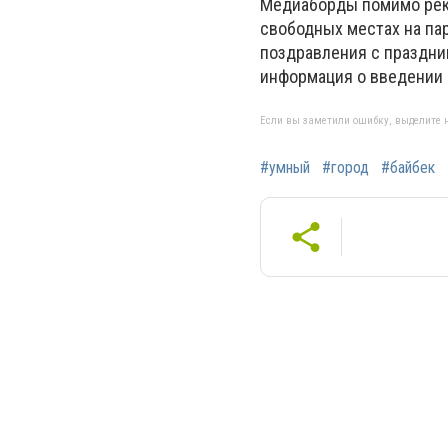
Медиаборды помимо рекл
свободных местах на пар
поздравления с праздник
информация о введении "
Если вы заметили ошибку, выделите н
#умный
#город
#байбек