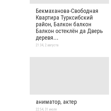
Бекмаханова-Свободная
Квартира Турксибский
район, Балкон балкон
Балкон остеклён да Дверь
деревя...
21:34, 2 августа
аниматор, актер
22:54, 31 июля