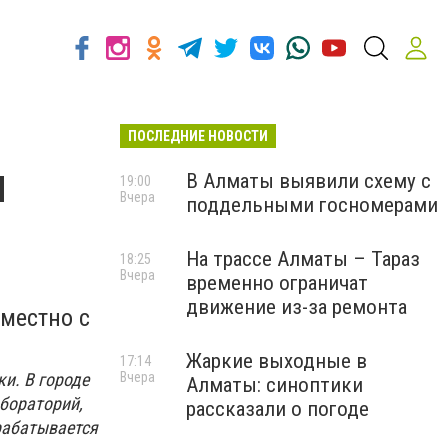
ПОСЛЕДНИЕ НОВОСТИ
и
В Алматы выявили схему с
19:00
Вчера
поддельными госномерами
На трассе Алматы – Тараз
18:25
Вчера
временно ограничат
движение из-за ремонта
местно с
Жаркие выходные в
17:14
и. В городе
Вчера
Алматы: синоптики
абораторий,
рассказали о погоде
зрабатывается