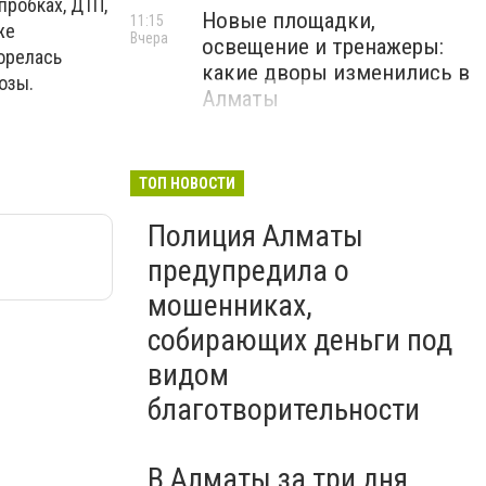
робках, ДТП,
Новые площадки,
11:15
же
Вчера
освещение и тренажеры:
орелась
какие дворы изменились в
озы.
Алматы
ТОП НОВОСТИ
Полиция Алматы
предупредила о
мошенниках,
собирающих деньги под
видом
благотворительности
В Алматы за три дня