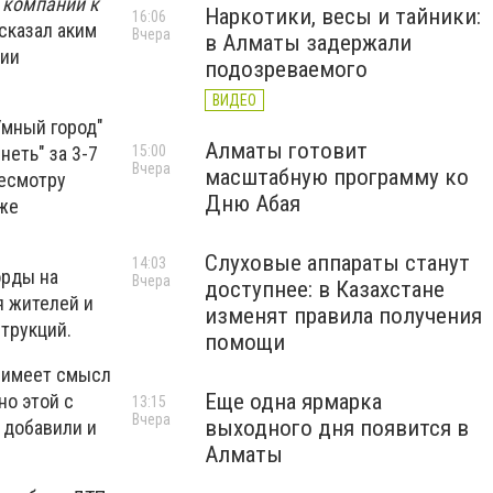
 компании к
Наркотики, весы и тайники:
16:06
сказал аким
Вчера
в Алматы задержали
рии
подозреваемого
ВИДЕО
Умный город"
Алматы готовит
15:00
неть" за 3-7
Вчера
масштабную программу ко
ресмотру
Дню Абая
кже
Слуховые аппараты станут
14:03
орды на
Вчера
доступнее: в Казахстане
я жителей и
изменят правила получения
струкций.
помощи
и имеет смысл
Еще одна ярмарка
но этой с
13:15
Вчера
выходного дня появится в
 добавили и
Алматы