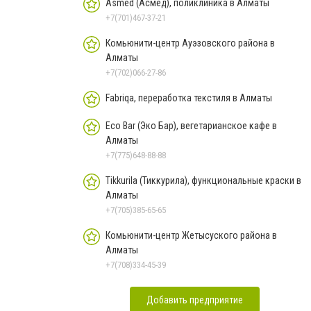
Asmed (Асмед), поликлиника в Алматы
+7(701)467-37-21
Комьюнити-центр Ауэзовского района в
Алматы
+7(702)066-27-86
Fabriqa, переработка текстиля в Алматы
Eco Bar (Эко Бар), вегетарианское кафе в
Алматы
+7(775)648-88-88
Tikkurila (Тиккурила), функциональные краски в
Алматы
+7(705)385-65-65
Комьюнити-центр Жетысуского района в
Алматы
+7(708)334-45-39
Добавить предприятие