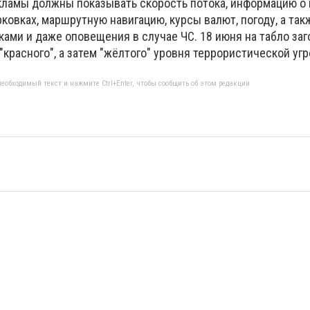
амы должны показывать скорость потока, информацию о п
ковках, маршрутную навигацию, курсы валют, погоду, а так
ами и даже оповещения в случае ЧС. 18 июня на табло заг
красного", а затем "жёлтого" уровня террористической угр
еобходимый текст и нажмите Ctrl+Enter, чтобы сообщить об этом редакции