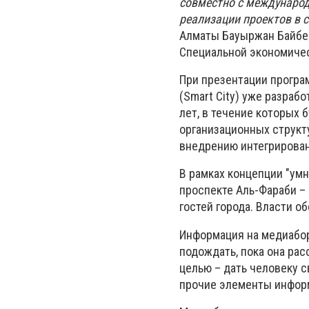
совместно с международ
реализации проектов в с
Алматы Бауыржан Байбек
Специальной экономичес
При презентации програ
(Smart City) уже разраб
лет, в течение которых
организационных структу
внедрению интегрирова
В рамках концепции "ум
проспекте Аль-Фараби –
гостей города. Власти о
Информация на медиабор
подождать, пока она рас
целью – дать человеку с
прочие элементы инфор