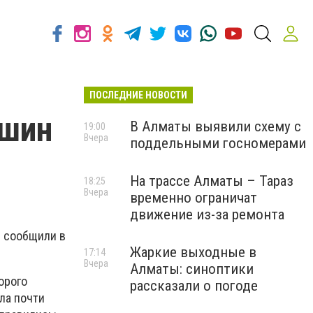
ПОСЛЕДНИЕ НОВОСТИ
ашин
В Алматы выявили схему с
19:00
Вчера
поддельными госномерами
На трассе Алматы – Тараз
18:25
Вчера
временно ограничат
движение из-за ремонта
м сообщили в
Жаркие выходные в
17:14
Вчера
Алматы: синоптики
орого
рассказали о погоде
ла почти