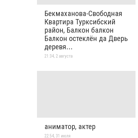
Бекмаханова-Свободная
Квартира Турксибский
район, Балкон балкон
Балкон остеклён да Дверь
деревя...
21:34, 2 августа
аниматор, актер
22:54, 31 июля