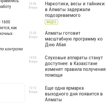
справились:
Наркотики, весы и тайники:
16:06
работу
Вчера
в Алматы задержали
подозреваемого
е 1600
ВИДЕО
ется, как
Алматы готовит
овочных
15:00
Вчера
масштабную программу ко
Дню Абая
 по контролю
Слуховые аппараты станут
14:03
Вчера
доступнее: в Казахстане
изменят правила получения
помощи
Еще одна ярмарка
13:15
Вчера
выходного дня появится в
Алматы