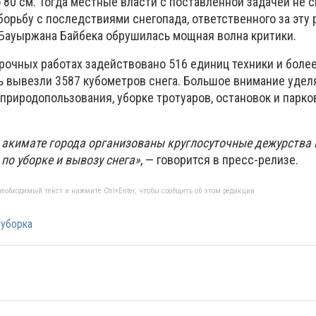
 80 см. Тогда местные власти с поставленной задачей не 
орьбу с последствиями снегопада, ответственного за эту 
а Бауыржана Байбека обрушилась мощная волна критики.
орочных работах задействовано 516 единиц техники и боле
чь вывезли 3587 кубометров снега. Большое внимание уделя
 природопользования, уборке тротуаров, остановок и парк
 акимате города организованы круглосуточные дежурства
по уборке и вывозу снега»
, — говорится в пресс-релизе.
еобходимый текст и нажмите Ctrl+Enter, чтобы сообщить об этом редакции
уборка