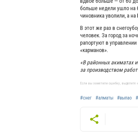
вдвое больше — от 60 до
больше недели ушло на б
чиновника уволили, а н
В этот же раз в снегоуб
человек. За город за но
рапортуют в управлении
«карманов».
«В районных акиматах и
за производством работ 
Если вы заметили ошибку, выделите н
#снег
#алматы
#выпао
#