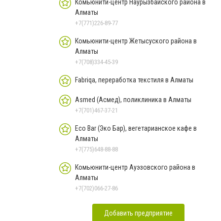
Комьюнити-центр Наурызбайского района в
Алматы
+7(771)226-89-77
Комьюнити-центр Жетысуского района в
Алматы
+7(708)334-45-39
Fabriqa, переработка текстиля в Алматы
Asmed (Асмед), поликлиника в Алматы
+7(701)467-37-21
Eco Bar (Эко Бар), вегетарианское кафе в
Алматы
+7(775)648-88-88
Комьюнити-центр Ауэзовского района в
Алматы
+7(702)066-27-86
Добавить предприятие