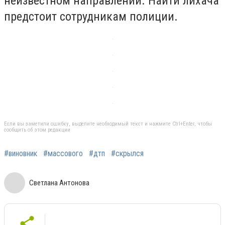
неизвестном направлении. Найти лихача
предстоит сотрудникам полиции.
Если вы заметили ошибку, выделите необходимый текст и нажмите Ctrl+Enter, чтобы
сообщить об этом редакции
#виновник
#массового
#дтп
#скрылся
Светлана Антонова