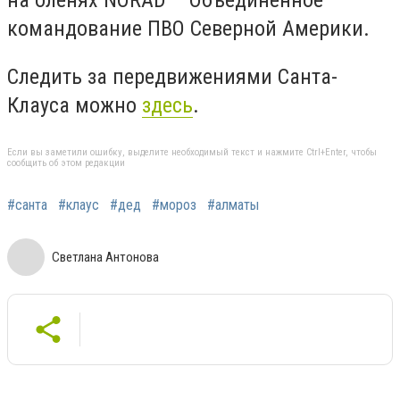
на оленях NORAD – Объединённое
командование ПВО Северной Америки.
Следить за передвижениями Санта-
Клауса можно
здесь
.
Если вы заметили ошибку, выделите необходимый текст и нажмите Ctrl+Enter, чтобы
сообщить об этом редакции
#санта
#клаус
#дед
#мороз
#алматы
Светлана Антонова