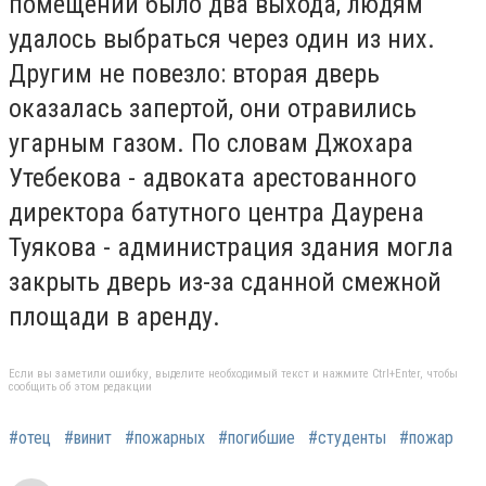
помещении было два выхода, людям
удалось выбраться через один из них.
Другим не повезло: вторая дверь
оказалась запертой, они отравились
угарным газом. По словам Джохара
Утебекова - адвоката арестованного
директора батутного центра Даурена
Туякова - администрация здания могла
закрыть дверь из-за сданной смежной
площади в аренду.
Если вы заметили ошибку, выделите необходимый текст и нажмите Ctrl+Enter, чтобы
сообщить об этом редакции
#отец
#винит
#пожарных
#погибшие
#студенты
#пожар