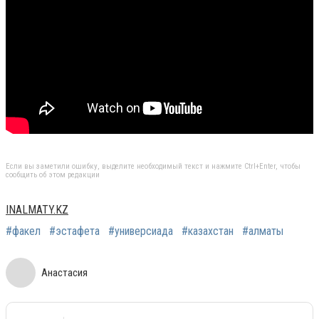
Если вы заметили ошибку, выделите необходимый текст и нажмите Ctrl+Enter, чтобы
сообщить об этом редакции
INALMATY.KZ
#факел
#эстафета
#универсиада
#казахстан
#алматы
Анастасия