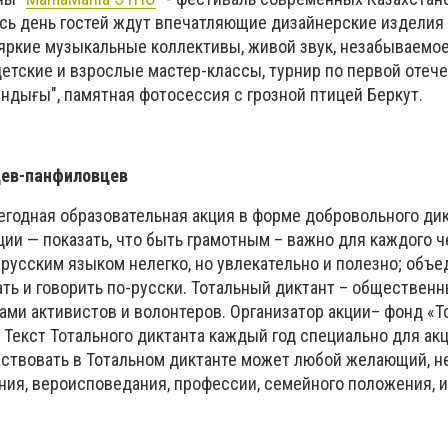
весь день гостей ждут впечатляющие дизайнерские изделия
 яркие музыкальные коллективы, живой звук, незабываемое
етские и взрослые мастер-классы, турнир по первой отеч
Хандығы", памятная фотосессия с грозной птицей Беркут.
цев-панфиловцев
годная образовательная акция в форме добровольного дик
ии — показать, что быть грамотным – важно для каждого ч
 русским языком нелегко, но увлекательно и полезно; объе
ать и говорить по-русски. Тотальный диктант – общественн
ами активистов и волонтеров. Организатор акции– фонд «
 Текст Тотального диктанта каждый год специально для ак
аствовать в Тотальном диктанте может любой желающий, н
ания, вероисповедания, профессии, семейного положения, 