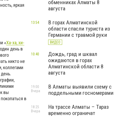
обменниках Алматы 8
ность, яркая
августа
В горах Алматинской
13:54
области спасли туриста из
Германии с травмой руки
и «
Ха-ха, хи-
ВИДЕО
один день в
Дождь, град и шквал
10:40
ового
ожидаются в горах
зать никто не
Алматинской области 8
и, коллегами
августа
 день.
графии,
еликими
В Алматы выявили схему с
19:00
Вчера
ак вы
поддельными госномерами
 покопаться в
На трассе Алматы – Тараз
18:25
Вчера
временно ограничат