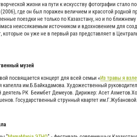
творческой жизни на пути к искусству фотографии стало 
 (2006), где он был поражен величием и красотой родной п
нные поездки не только по Казахстану, но и по ближнему
ймаса неиссякаемым источником и вдохновением для соз
, которые он уже не в первый раз представляет в Централ
твенный музей
вой посвящается концерт для всей семьи «
Из травы я взл
я капелла им.Б.Байкадамова. Художественный руководител
 деятель РК Беимбет Демеуов. Дирижер: Асет Ахметов.Х
шенов. Государственный струнный квартет им.Г.Жубановой
ыла
ны "
MamaMania ЭТНО
" - фестиваль современных Казахстан