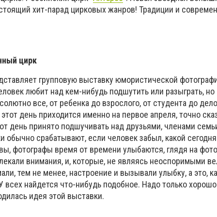
стоящий хит-парад цирковых жанров! Традиции и современ
нный цирк
дставляет групповую выставку юмористической фотографи
ловек любит над кем-нибудь подшутить или разыграть, но 
солютно все, от ребенка до взрослого, от студента до дел
 этот день приходится именно на первое апреля, точно ска
тот день принято подшучивать над друзьями, членами семь
тки обычно срабатывают, если человек забыл, какой сегодня
вы, фотографы время от времени улыбаются, глядя на фото
лекали внимания, и, которые, не являясь неоспоримыми в
ли, тем не менее, настроение и вызывали улыбку, а это, к
У всех найдется что-нибудь подобное. Надо только хорошо
родилась идея этой выставки.