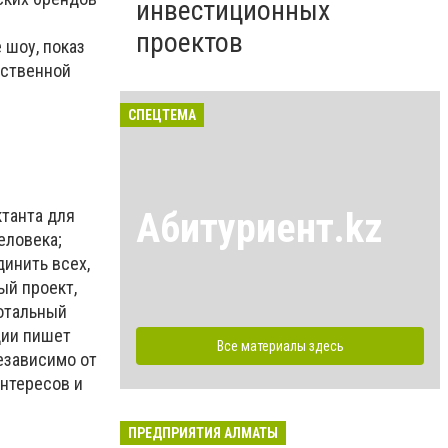
инвестиционных
проектов
 шоу, показ
ественной
СПЕЦТЕМА
танта для
Абитуриент.kz
еловека;
динить всех,
ый проект,
Тотальный
ции пишет
Все материалы здесь
езависимо от
интересов и
ПРЕДПРИЯТИЯ АЛМАТЫ