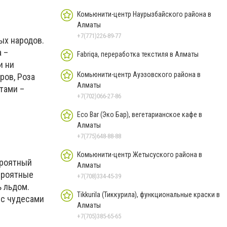
Комьюнити-центр Наурызбайского района в
Алматы
+7(771)226-89-77
ных народов.
 –
Fabriqa, переработка текстиля в Алматы
и ни
Комьюнити-центр Ауэзовского района в
ров, Роза
Алматы
тами –
+7(702)066-27-86
.
Eco Bar (Эко Бар), вегетарианское кафе в
Алматы
+7(775)648-88-88
Комьюнити-центр Жетысуского района в
ероятный
Алматы
ероятные
+7(708)334-45-39
ь льдом.
Tikkurila (Тиккурила), функциональные краски в
 с чудесами
Алматы
+7(705)385-65-65