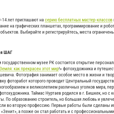
-14 лет приглашают на
серию бесплатных мастер-классов
ание на графических планшетах, программирование и робот
-объектов. Выбирайте и регистрируйтесь, места ограничен
ия ШАГ
м государственном музее РК состоится открытие персонал
Земля: как прекрасен этот мир
!» фотохудожника и путеше
шевича. Фотография занимает особое место в жизни и тво
авку фоторабот которого проводит Центральный государст
ногообразием и великолепием различных уголков мира, пе
отохудожника. Таймас Нуртаев родился в г. Бишкек, но с к
ты. По образованию строитель, но большая любовь и увлеч
ли во вторую профессию. Первые работы были сделаны и
«Зенит», а позже он стал работать и с профессиональным