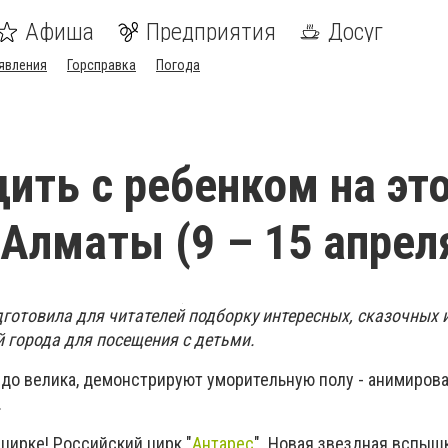
Афиша
Предприятия
Досуг
явления
Горсправка
Погода
дить с ребенком на эт
 Алматы (9 – 15 апрел
готовила для читателей подборку интересных, сказочных 
города для посещения с детьми.
о до велика, демонстрируют уморительную полу - анимиров
.
цирке! Российский цирк "
Антарес
". Новая звездная вспыш