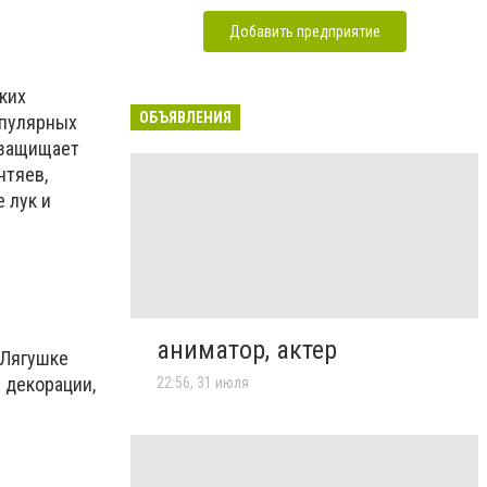
Добавить предприятие
ких
ОБЪЯВЛЕНИЯ
опулярных
 защищает
нтяев,
 лук и
аниматор, актер
-Лягушке
 декорации,
22:56, 31 июля