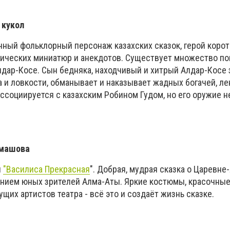
 кукол
ый фольклорный персонаж казахских сказок, герой корот
ических миниатюр и анекдотов. Существует множество п
Алдар-Косе. Сын бедняка, находчивый и хитрый Алдар-Косе
 и ловкости, обманывает и наказывает жадных богачей, ле
Ассоциируется с казахским Робином Гудом, но его оружие не
рмашова
и
"Василиса Прекрасная
". Добрая, мудрая сказка о Царевне
нием юных зрителей Алма-Аты. Яркие костюмы, красочные
ущих артистов театра - всё это и создаёт жизнь сказке.