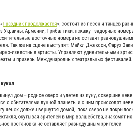
 «
Праздник продолжается
», состоит из песен и танцев раз
з Украины, Армении, Прибалтики, покажут задорные номера
схитительные восточные номера не оставят равнодушным
теля. Так же на сцене выступят: Майкл Джексон, Фарух Заки
мирно-известные артисты. Управляют удивительными артис
реаты и призеры Международных театральных фестивалей
 кукол
кинул дом – родное озеро и улетел на луну, совершив нев
тся с обитателями лунной планеты и с ним происходят нев
ягушенок должен вернутся домой, пока озеро не покрылос
ктакля, окутывая зрителей в мир волшебства, знакомят их
ьное постановка не оставляет равнодушным зрителей.