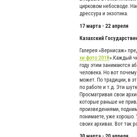
цирковом небосводе. На
дрессура и экзотика.
17 марта - 22 апреля
Казахский Государстве
Галерея «Вернисаж» пре
хи фото 2018
».Каждый че
году этим занимаются аб
человека. Но вот почему
может. По традиции, в э
по работе и т.д. Эти шу
Просматривая свои архи
которые раньше не прив
произведениями, поднима
понимаете, уже хорошо. 
своих архивах. Вот так 
30 марта - 20 апреля