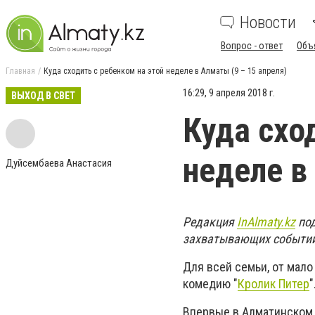
Новости
Вопрос - ответ
Объ
Главная
Куда сходить с ребенком на этой неделе в Алматы (9 – 15 апреля)
16:29, 9 апреля 2018 г.
ВЫХОД В СВЕТ
Куда схо
неделе в
Дуйсембаева Анастасия
Редакция
InAlmaty.kz
под
захватывающих событий 
Для всей семьи, от мал
комедию "
Кролик Питер
"
Впервые в Алматинском 