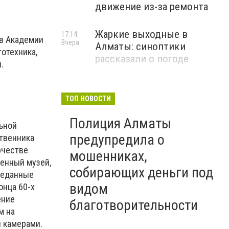
движение из-за ремонта
Жаркие выходные в
17:14
в Академии
Вчера
Алматы: синоптики
отехника,
рассказали о погоде
ы.
ТОП НОВОСТИ
Полиция Алматы
ьной
предупредила о
ственника
рчестве
мошенниках,
венный музей,
собирающих деньги под
реданные
видом
онца 60-х
ение
благотворительности
м на
и камерами.