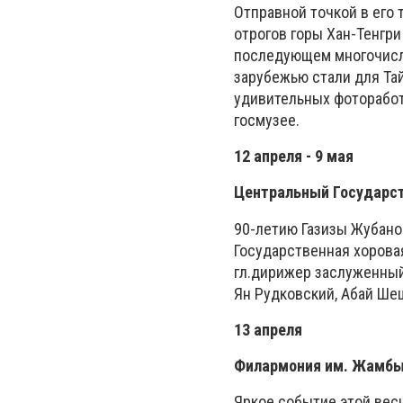
Отправной точкой в его 
отрогов горы Хан-Тенгри
последующем многочисле
зарубежью стали для Та
удивительных фоторабот
госмузее.
12 апреля - 9 мая
Центральный Государс
90-летию Газизы Жубано
Государственная хорова
гл.дирижер заслуженный
Ян Рудковский, Абай Ше
13 апреля
Филармония им. Жамб
Яркое событие этой вес