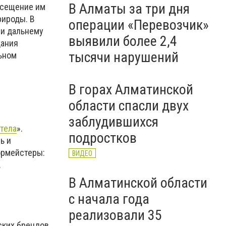
В Алматы за три дня
посещение им
рироды. В
операции «Перевозчик»
 и дальнему
выявили более 2,4
дания
тысячи нарушений
ьном
В горах Алматинской
области спасли двух
заблудившихся
етела
».
подростков
ь и
ормейстеры:
ВИДЕО
.
В Алматинской области
с начала года
реализовали 35
ских брендов