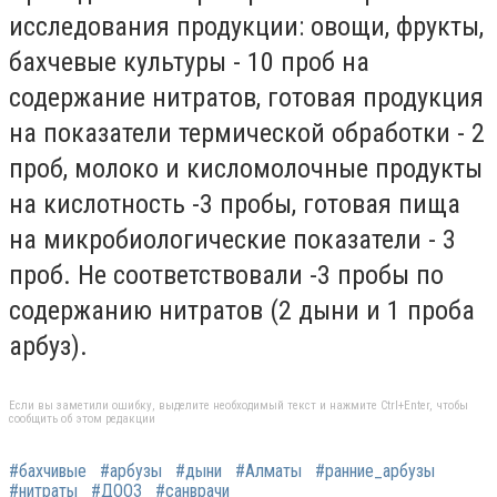
исследования продукции: овощи, фрукты,
бахчевые культуры - 10 проб на
содержание нитратов, готовая продукция
на показатели термической обработки - 2
проб, молоко и кисломолочные продукты
на кислотность -3 пробы, готовая пища
на микробиологические показатели - 3
проб. Не соответствовали -3 пробы по
содержанию нитратов (2 дыни и 1 проба
арбуз).
Если вы заметили ошибку, выделите необходимый текст и нажмите Ctrl+Enter, чтобы
сообщить об этом редакции
#бахчивые
#арбузы
#дыни
#Алматы
#ранние_арбузы
#нитраты
#ДООЗ
#санврачи