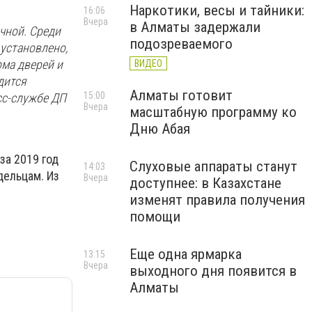
Наркотики, весы и тайники:
16:06
Вчера
в Алматы задержали
чной. Среди
подозреваемого
 установлено,
ома дверей и
ВИДЕО
дится
Алматы готовит
15:00
сс-службе ДП
Вчера
масштабную программу ко
Дню Абая
за 2019 год
Слуховые аппараты станут
14:03
дельцам. Из
Вчера
доступнее: в Казахстане
изменят правила получения
помощи
Еще одна ярмарка
13:15
Вчера
выходного дня появится в
Алматы