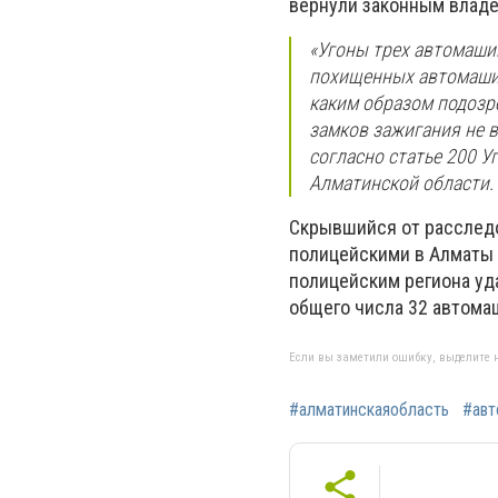
вернули законным владе
«Угоны трех автомашин
похищенных автомашин 
каким образом подозре
замков зажигания не 
согласно статье 200 У
Алматинской области.
Скрывшийся от расследо
полицейскими в Алматы 
полицейским региона уда
общего числа 32 автом
Если вы заметили ошибку, выделите н
#алматинскаяобласть
#авт