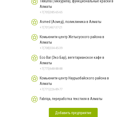
Tikkurila (Тиккурила), функциональные краски в
Алматы
+7(705)385-65-65
Asmed (Асмед), поликлиника в Алматы
+7(701)467-37-21
Комьюнити-центр Жетысуского района в
Алматы
+7(708)334-45-39
Eco Bar (Эко Бар), вегетарианское кафе в
Алматы
+7(775)648-88-88
Комьюнити-центр Наурызбайского района в
Алматы
+7(771)226-89-77
Fabriqa, переработка текстиля в Алматы
Добавить предприятие