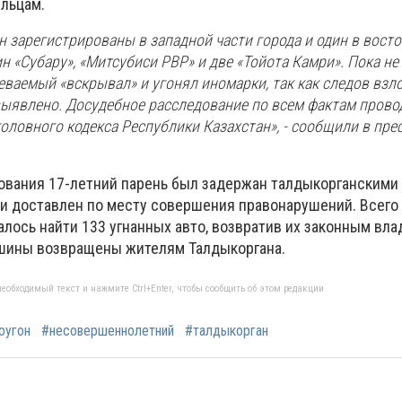
льцам.
 зарегистрированы в западной части города и один в восто
«Субару», «Митсубиси РВР» и две «Тойота Камри». Пока не
ваемый «вскрывал» и угонял иномарки, так как следов взл
выявлено. Досудебное расследование по всем фактам прово
головного кодекса Республики Казахстан», - сообщили в пре
вания 17-летний парень был задержан талдыкорганскими
и доставлен по месту совершения правонарушений. Всего 
лось найти 133 угнанных авто, возвратив их законным вла
ашины возвращены жителям Талдыкоргана.
еобходимый текст и нажмите Ctrl+Enter, чтобы сообщить об этом редакции
оугон
#несовершеннолетний
#талдыкорган