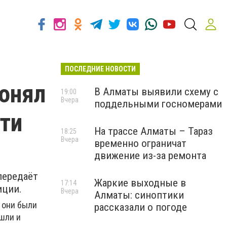
ПОСЛЕДНИЕ НОВОСТИ
онял
В Алматы выявили схему с
19:00
Вчера
поддельными госномерами
ти
На трассе Алматы – Тараз
18:25
Вчера
временно ограничат
движение из-за ремонта
передаёт
Жаркие выходные в
17:14
иции.
Вчера
Алматы: синоптики
 они были
рассказали о погоде
шли и