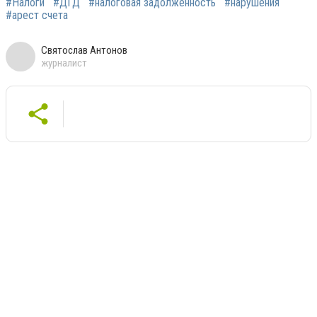
#Налоги
#ДГД
#налоговая задолженность
#нарушения
#арест счета
Святослав Антонов
журналист