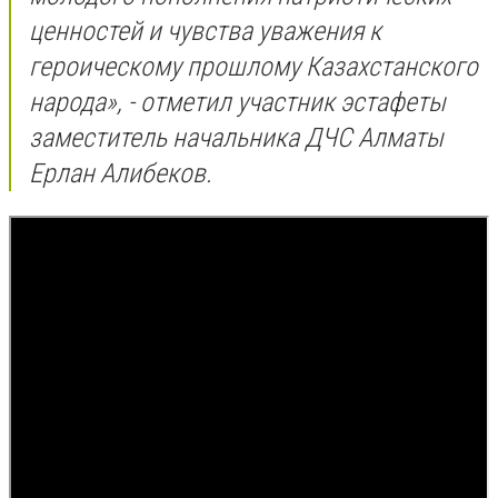
ценностей и чувства уважения к
героическому прошлому Казахстанского
народа», - отметил участник эстафеты
заместитель начальника ДЧС Алматы
Ерлан Алибеков.