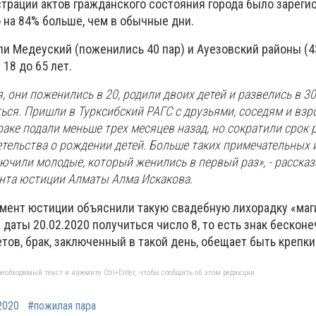
истрации актов гражданского состояния города было зарег
 на 84% больше, чем в обычные дни.
ли Медеуский (поженились 40 пар) и Ауезовский районы (4
18 до 65 лет.
, они поженились в 20, родили двоих детей и развелись в 30
ься. Пришли в Турксибский РАГС с друзьями, соседям и вз
раке подали меньше трех месяцев назад, но сократили срок 
тельства о рождении детей. Больше таких примечательных 
ючили молодые, который женились в первый раз», - рассказ
нта юстиции Алматы Алма Искакова.
мент юстиции объяснили такую свадебную лихорадку «маг
даты 20.02.2020 получиться число 8, то есть знак бесконе
ов, брак, заключенный в такой день, обещает быть крепки
еобходимый текст и нажмите Ctrl+Enter, чтобы сообщить об этом редакции
2020
#пожилая пара