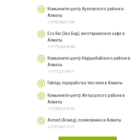
Комьюнити-центр Ауэзовского района в
Алматы
+7(702)066-27-86
Eco Bar (Эко Бар), вегетарианское кафе в
Алматы
+7(775)648-88-88
Комьюнити-центр Наурызбайского района в
Алматы
+7(771)226-89-77
Fabriqa, переработка текстиля в Алматы
Комьюнити-центр Жетысуского района в
Алматы
+7(708)334-45-39
Asmed (Асмед), поликлиника в Алматы
+7(701)467-37-21