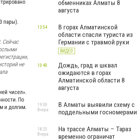
истрировано
обменниках Алматы 8
августа
3 пары).
В горах Алматинской
13:54
области спасли туриста из
Германии с травмой руки
. Сейчас
рослыми
ВИДЕО
регистрации,
историй не
Дождь, град и шквал
10:40
ала
ожидаются в горах
Алматинской области 8
августа
ией чисел».
чности. По
В Алматы выявили схему с
19:00
м и долгим.
Вчера
поддельными госномерами
На трассе Алматы – Тараз
18:25
Вчера
временно ограничат