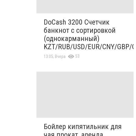
DoCash 3200 Счетчик
банкнот с сортировкой
(однокарманный)
KZT/RUB/USD/EUR/CNY/GBP/
53
13:05, Вчера
Бойлер кипятильник для
чая прокат, аренда