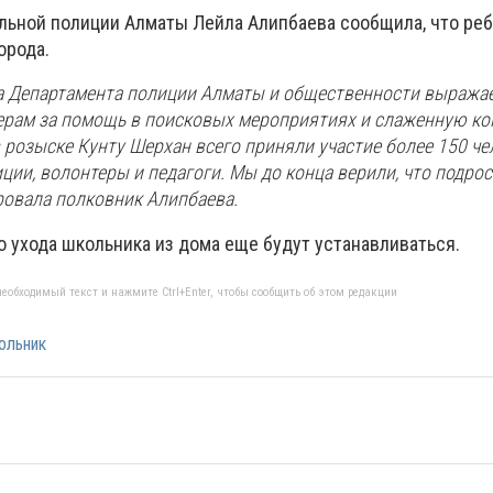
льной полиции Алматы Лейла Алипбаева сообщила, что ре
орода.
а Департамента полиции Алматы и общественности выража
ерам за помощь в поисковых мероприятиях и слаженную к
в розыске Кунту Шерхан всего приняли участие более 150 чел
ции, волонтеры и педагоги. Мы до конца верили, что подрос
ровала полковник Алипбаева.
 ухода школьника из дома еще будут устанавливаться.
еобходимый текст и нажмите Ctrl+Enter, чтобы сообщить об этом редакции
ольник