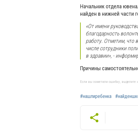
Начальник отдела ювена
найден в нижней части г
«От имени руководств
благодарность волонт
работу. Отметим, что 
числе сотрудники поли
в здравии», - информи
Причины самостоятельно
Если вы заметили ошибку, выделите н
#нашлиребенка
#найденшк