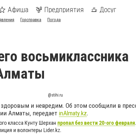
Афиша
Предприятия
Досуг
явления
Горсправка
Погода
его восьмиклассника
 Алматы
@stihi.ru
 здоровым и невредим. Об этом сообщили в прес
ии Алматы, передает
inAlmaty.kz
.
ого класса Кунту Шерхан
пропал без вести 20-ого февраля
иция и волонтеры Lider.kz.