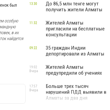
До 86,5 млн тенге могут
13:30
бенок был
получить жители Алматы
ем особую
Жителей Алматы
11:32
омандную
пригласили на бесплатные
овек, в их
консультации
ток найдется
35 граждан Индии
09:22
депортировали из Алматы
Жителей Алматы
19:02
Вчера
предупредили об учениях
Больше трех тысяч
17:57
Вчера
нарушений ПДД выявили в
Алматы за два дня