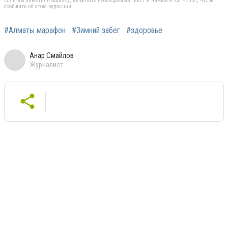
Если вы заметили ошибку, выделите необходимый текст и нажмите Ctrl+Enter, чтобы
сообщить об этом редакции
#Алматы марафон
#Зимний забег
#здоровье
Анар Смайлов
Журналист