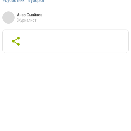
#субботник
#уборка
Анар Смайлов
Журналист